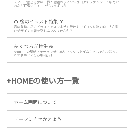
スマホで感じる夢の世界！話題のウィッシュコアやファンシー・ゆめか
わなど可愛いモチーフがいっぱい😍
🌸 桜のイラスト特集 🌸
春の象徴、桜のイラストでスマホ待ち受けやアイコンを魅力的に！心弾
むデザインで春を楽しんでみませんか？
☕ くつろぎ特集 ☕
Androidの壁紙・テーマで感じるリラックスタイム！おしゃれでほっこ
りするデザインが勢揃い！
+HOMEの使い方一覧
ホーム画面について
テーマにきせかえよう