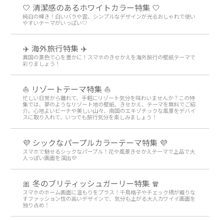
🤍 清潔感のあるホワイトカラー特集 🤍
純白の輝き！白いバラや雲、シンプルなデザインが光るおしゃれで使い
やすいテーマがいっぱい🤍
✈️ 海外旅行特集 ✈️
異国の景色で心を豊かに！スマホのきせかえを海外旅行の壁紙テーマで
彩りましょう！
⛵ リゾートテーマ特集 ⛵
忙しい日常から離れて、手軽にリゾート気分を味わいませんか？この特
集では、夢のようなリゾート地の壁紙、きせかえ、テーマを無料でご紹
介。心地よいビーチや美しい山々、南国のエキゾチックな風景をデバイ
スに取り入れて、いつでも旅行気分を楽しみましょう！
💜 シックなパープルカラーテーマ特集 💜
スマホで魅せるシックなパープル！花や風景きせかえテーマで上品で大
人っぽい画面を演出💜
🎀 冬のブリティッシュガーリー特集 🧣
スマホのホーム画面に温もりをプラス！千鳥格子やチェック柄が織りな
すファッション性の高いデザインで、気分も上がる大人カワイイ画面を
独り占め！