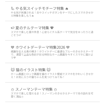
🦾 やる気スイッチモチーフ特集 🔥
やる気が刺激される！炎やスイッチボタンをテーマにしたスマホきせか
え特集を楽しもう🔥
🍉 夏のチルテーマ特集 💖
スマホで楽しむ夏の休息！心安らぐチル系テーマで気分をゆったりと過
ごそう🍉
💙 ホワイトデーテーマ特集2026 💙
感謝を伝える青の輝き！ホワイトデーに最適なブルーのきせかえテーマ
で、清楚で上品な色彩が彩る特別なホーム画面を今すぐスマホに届けよ
う💙
🐱 猫のイラスト特集 🐱
ホーム画面とロック画面を猫のイラスト壁紙でスマホをかわいくきせか
え！お気に入りの猫ちゃんを見つけてみてね！
⛄ スノーマンテーマ特集 ⛄
スマホで楽しむ雪だるま！スノーマンのきせかえテーマで冬の訪れを可
愛く演出⛄