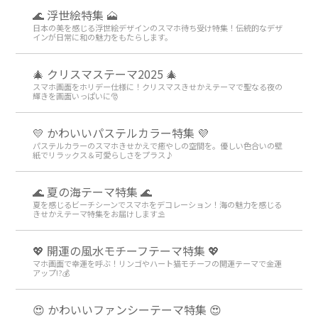
🌊 浮世絵特集 🗻
日本の美を感じる浮世絵デザインのスマホ待ち受け特集！伝統的なデザ
インが日常に和の魅力をもたらします。
🎄 クリスマステーマ2025 🎄
スマホ画面をホリデー仕様に！クリスマスきせかえテーマで聖なる夜の
輝きを画面いっぱいに🎅
💛 かわいいパステルカラー特集 💜
パステルカラーのスマホきせかえで癒やしの空間を。優しい色合いの壁
紙でリラックス＆可愛らしさをプラス♪
🌊 夏の海テーマ特集 🌊
夏を感じるビーチシーンでスマホをデコレーション！海の魅力を感じる
きせかえテーマ特集をお届けします⛱️
💖 開運の風水モチーフテーマ特集 💖
マホ画面で幸運を呼ぶ！リンゴやハート猫モチーフの開運テーマで金運
アップ!?💰
😍 かわいいファンシーテーマ特集 😍