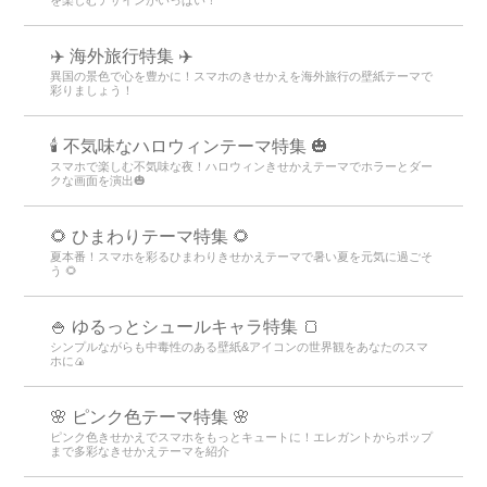
✈️ 海外旅行特集 ✈️
異国の景色で心を豊かに！スマホのきせかえを海外旅行の壁紙テーマで
彩りましょう！
🕯️ 不気味なハロウィンテーマ特集 🎃
スマホで楽しむ不気味な夜！ハロウィンきせかえテーマでホラーとダー
クな画面を演出🎃
🌻 ひまわりテーマ特集 🌻
夏本番！スマホを彩るひまわりきせかえテーマで暑い夏を元気に過ごそ
う 🌻
🍚 ゆるっとシュールキャラ特集 🍞
シンプルながらも中毒性のある壁紙&アイコンの世界観をあなたのスマ
ホに🍙
🌸 ピンク色テーマ特集 🌸
ピンク色きせかえでスマホをもっとキュートに！エレガントからポップ
まで多彩なきせかえテーマを紹介