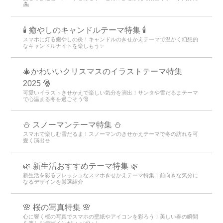
🏝️
🕯️ 癒やしのキャンドルテーマ特集 🕯️
スマホに灯る癒やしの炎！キャンドルのきせかえテーマで温かく幻想的
なキャンドルナイトを楽しもう️✨️
🎄かわいいクリスマスのイラストテーマ特集
2025 🎅
可愛いイラストきせかえで楽しい気分を演出！サンタや雪だるまテーマ
で心温まる冬を過ごそう🎅
⛄ スノーマンテーマ特集 ⛄
スマホで楽しむ雪だるま！スノーマンのきせかえテーマで冬の訪れを可
愛く演出⛄
🌿 新生活おすすめテーマ特集 🌿
新生活を彩るフレッシュなスマホきせかえテーマ特集！前向きな気分に
なるデザインを厳選紹介
🌸 桜の写真特集 🌸
心に響く桜の写真でスマホの壁紙やアイコンを彩ろう！美しい春の瞬間
を楽しむデザインがいっぱい！