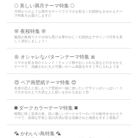
🌕 美しい満月テーマ特集 🌕
月明かりのような満月モチーフでスマホを彩る！幻想的なきせかえテー
マ特集をお届けします🌕
🌸 夜桜特集 🌸
魅惑の夜桜でスマホ待ち受けを華やかに！幻想的なデザインで日常を美
しく演出しましょう！
🌼 オシャレなパターンテーマ特集 🎀
スマホを彩る旬のトレンド！チェック柄やおしゃれな花などのきせかえ
テーマで、洗練された大人可愛いホーム画面を今すぐ手に入れよう🌼
😍 ペア画壁紙テーマ特集 😍
友達や恋人と楽しむペア壁紙や一緒に使いたいデザインがいっぱい！ス
マホきせかえで大切な人と想いを分かち合おう😍
️◼️ ダークカラーテーマ特集️ ◼️
暗闇に咲く至高の美。目に優しいダークカラーのバラや銀河きせかえテ
ーマで、深淵な宇宙と花の共演が彩る洗練された画面を今すぐ堪能🌌
🦜 かわいい鳥特集 🦜