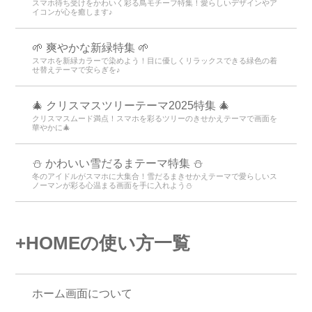
スマホ待ち受けをかわいく彩る鳥モチーフ特集！愛らしいデザインやア
イコンが心を癒します♪
🌱 爽やかな新緑特集 🌱
スマホを新緑カラーで染めよう！目に優しくリラックスできる緑色の着
せ替えテーマで安らぎを♪
🎄 クリスマスツリーテーマ2025特集 🎄
クリスマスムード満点！スマホを彩るツリーのきせかえテーマで画面を
華やかに🎄
⛄️ かわいい雪だるまテーマ特集️ ⛄️
冬のアイドルがスマホに大集合！雪だるまきせかえテーマで愛らしいス
ノーマンが彩る心温まる画面を手に入れよう️⛄️
+HOMEの使い方一覧
ホーム画面について