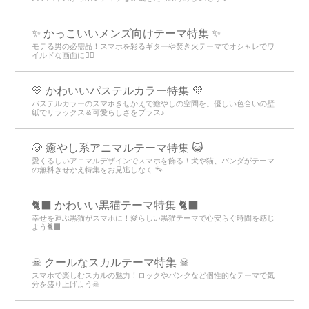
✨ かっこいいメンズ向けテーマ特集 ✨
モテる男の必需品！スマホを彩るギターや焚き火テーマでオシャレでワ
イルドな画面に👍🏻
💛 かわいいパステルカラー特集 💜
パステルカラーのスマホきせかえで癒やしの空間を。優しい色合いの壁
紙でリラックス＆可愛らしさをプラス♪
🐶 癒やし系アニマルテーマ特集 😺
愛くるしいアニマルデザインでスマホを飾る！犬や猫、パンダがテーマ
の無料きせかえ特集をお見逃しなく 🐾
🐈‍⬛ かわいい黒猫テーマ特集 🐈‍⬛
幸せを運ぶ黒猫がスマホに！愛らしい黒猫テーマで心安らぐ時間を感じ
よう🐈‍⬛
☠ クールなスカルテーマ特集 ☠
スマホで楽しむスカルの魅力！ロックやパンクなど個性的なテーマで気
分を盛り上げよう☠