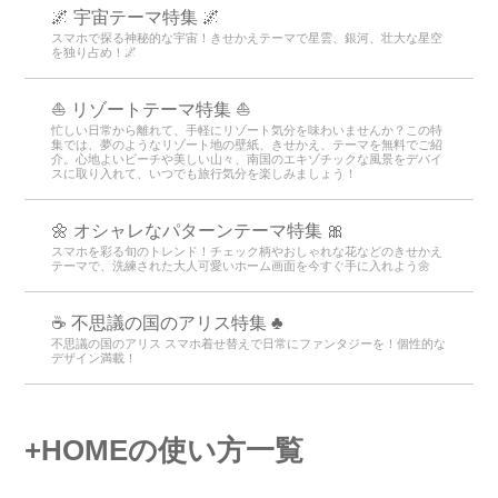
🌌 宇宙テーマ特集 🌌
スマホで探る神秘的な宇宙！きせかえテーマで星雲、銀河、壮大な星空
を独り占め！🌌
⛵ リゾートテーマ特集 ⛵
忙しい日常から離れて、手軽にリゾート気分を味わいませんか？この特
集では、夢のようなリゾート地の壁紙、きせかえ、テーマを無料でご紹
介。心地よいビーチや美しい山々、南国のエキゾチックな風景をデバイ
スに取り入れて、いつでも旅行気分を楽しみましょう！
🌼 オシャレなパターンテーマ特集 🎀
スマホを彩る旬のトレンド！チェック柄やおしゃれな花などのきせかえ
テーマで、洗練された大人可愛いホーム画面を今すぐ手に入れよう🌼
☕ 不思議の国のアリス特集 ♣
不思議の国のアリス スマホ着せ替えで日常にファンタジーを！個性的な
デザイン満載！
+HOMEの使い方一覧