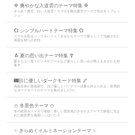
🔷 爽やかな入道雲のテーマ特集 🔷
きらめく青空、白い入道雲！スマホを飾る夏空テーマで気分をリフレッ
シュ✨
💞 シンプルハートテーマ特集 💞
スマホを彩るシンプルハート！きせかえテーマで愛らしくて洗練された
画面を独り占め💞
🐧 夏の思い出テーマ特集 🎐
夏をもう一度！ビーチやプールなど夏らしい思い出が映えるきせかえ特
集🎐
🌃目に優しいダークモード特集 🌌
画面全体が黒基調で、目に優しくバッテリー消費も抑えられる、実用的
なダークモードのテーマを集めました👀✨
⛄️ 冬景色テーマ ⛄️
冬の絶景をスマホで堪能！美しい雪景色のきせかえテーマで静寂に包ま
れた銀世界を画面いっぱいに⛄️
✨️ きらめくイルミネーションテーマ ✨️