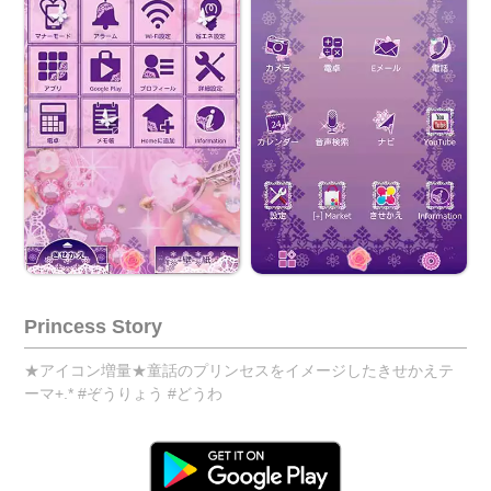
Princess Story
★アイコン増量★童話のプリンセスをイメージしたきせかえテ
ーマ+.* #ぞうりょう #どうわ