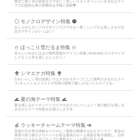
夜空に輝く光の絶景をスマホに！美しいイルミネーションきせかえテー
マで幻想的な夜の雰囲気を手軽に堪能💖
⚪️ モノクロデザイン特集 ⚫️
おしゃれなモノクロデザインでスマホを一新！シンプルな美しさを引き
出すデザインがいっぱい！
⛄ ほっこり雪だるま特集 ⛄
冬らしいゆきだるまの無料壁紙やアイコン特集♫Androidをカスタマイズ
してもっと冬を楽しんじゃおう！
🐥 シマエナガ特集 🐥
かわいらしい雪の妖精シマエナガをモチーフにした無料のきせかえテー
マ♪キュートなイラストや写真の壁紙で癒しのモバイルライフを♪
🌊 夏の海テーマ特集 🌊
夏を感じるビーチシーンでスマホをデコレーション！海の魅力を感じる
きせかえテーマ特集をお届けします⛱️
🍎 ラッキーチャームテーマ特集 🥑
至福の引き寄せ体験をスマホに！最新の開運きせかえテーマで、黄金の
果実や四つ葉のクローバーが彩る最高のホーム画面を毎日堪能し、日常
のデバイスからポジティブな運気をたっぷり呼び込もう🍀